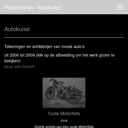
Pedro Konijn - Autokunst
Tog
navi
Autokunst
Tekeningen en schilderijen van mooie auto's
uit 2006 tot 2009
(klik op de afbeelding om het werk groter te
bekijken)
stuur een bericht
Oude Motorfiets
2009
Snelle schets van een oude Motorfiets